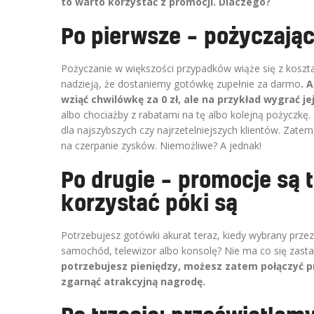
to warto korzystać z promocji. Dlaczego?
Po pierwsze – pożyczają
Pożyczanie w większości przypadków wiąże się z koszt
nadzieją, że dostaniemy gotówkę zupełnie za darmo
. 
wziąć chwilówkę za 0 zł, ale na przykład wygrać je
albo chociażby z rabatami na tę albo kolejną pożyczkę.
dla najszybszych czy najrzetelniejszych klientów. Zate
na czerpanie zysków. Niemożliwe? A jednak!
Po drugie – promocje są 
korzystać póki są
Potrzebujesz gotówki akurat teraz, kiedy wybrany prz
samochód, telewizor albo konsolę? Nie ma co się zast
potrzebujesz pieniędzy, możesz zatem połączyć 
zgarnąć atrakcyjną nagrodę.