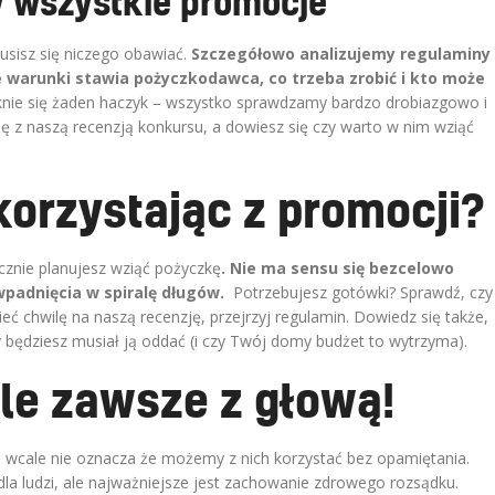
my wszystkie promocje
usisz się niczego obawiać.
Szczegółowo analizujemy regulaminy
e warunki stawia pożyczkodawca, co trzeba zrobić i kto może
knie się żaden haczyk – wszystko sprawdzamy bardzo drobiazgowo i
ię z naszą recenzją konkursu, a dowiesz się czy warto w nim wziąć
orzystając z promocji?
ycznie planujesz wziąć pożyczkę
. Nie ma sensu się bezcelowo
wpadnięcia w spiralę długów.
Potrzebujesz gotówki? Sprawdź, czy
eć chwilę na naszą recenzję, przejrzyj regulamin. Dowiedz się także,
dy będziesz musiał ją oddać (i czy Twój domy budżet to wytrzyma).
ale zawsze z głową!
 wcale nie oznacza że możemy z nich korzystać bez opamiętania.
ą dla ludzi, ale najważniejsze jest zachowanie zdrowego rozsądku.