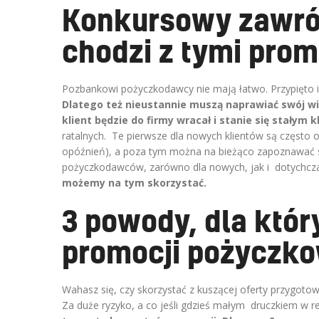
Konkursowy zawrót
chodzi z tymi pro
Pozbankowi pożyczkodawcy nie mają łatwo. Przypięto im
Dlatego też nieustannie muszą naprawiać swój w
klient będzie do firmy wracał i stanie się stałym 
ratalnych. Te pierwsze dla nowych klientów są często 
opóźnień), a poza tym można na bieżąco zapoznawać s
pożyczkodawców, zarówno dla nowych, jak i dotychcz
możemy na tym skorzystać.
3 powody, dla któr
promocji pożyczk
Wahasz się, czy skorzystać z kuszącej oferty przygot
Za duże ryzyko, a co jeśli gdzieś małym druczkiem w r