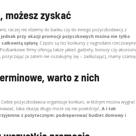
c, możesz zyskać
ami, raczej nie idziemy do banku czy do innego pożyczkodawcy z
A jednak przy okazji promocji pożyczkowych można nie tylko
j całkowitą spłatę
. Często są też konkursy z nagrodami rzeczowymi
 Pozbankowe firmy oferują także jakieś gadżety, bonusy czy akcesori
m, pożyczając (a zatem nie oszukujmy się – zadłużając), mamy szansę
terminowe, warto z nich
ez Ciebie pożyczkodawca organizuje konkurs, w którym można wygrać
anawiać, taka okazję długo może się nie powtórzyć
. A i tak
przyjemne z pożytecznym: podreperować budżet domowy i